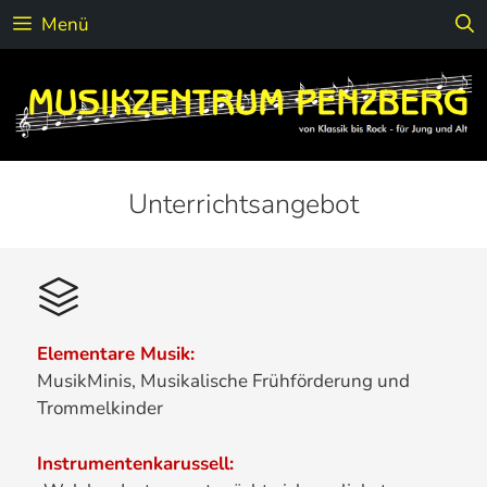
Zum
Menü
Inhalt
springen
Unterrichtsangebot
Elementare Musik:
MusikMinis, Musikalische Frühförderung und
Trommelkinder
Instrumentenkarussell: